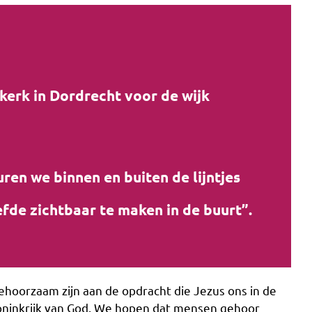
 kerk in Dordrecht voor de wijk
ren we binnen en buiten de lijntjes
fde zichtbaar te maken in de buurt”.
gehoorzaam zijn aan de opdracht die Jezus ons in de
 Koninkrijk van God. We hopen dat mensen gehoor