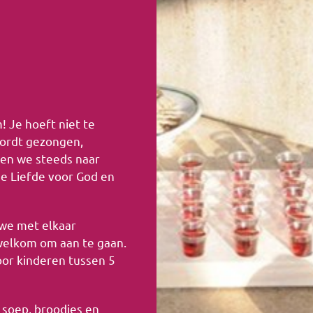
m!
Je hoeft niet te
ordt gezongen,
ken we steeds naar
e Liefde voor God en
we met elkaar
 welkom om aan te gaan.
or kinderen tussen 5
e soep, broodjes en