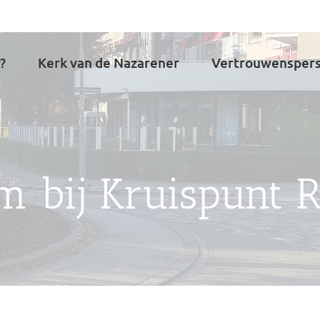
?
Kerk van de Nazarener
Vertrouwensper
 bij Kruispunt 