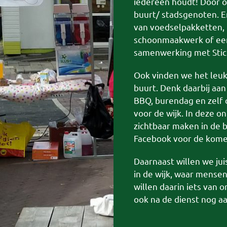
iedereen houdt! Door o
buurt/ stadsgenoten. En
van voedselpakketten, 
schoonmaakwerk of een 
samenwerking met Stic
Ook vinden we het leuk
buurt. Denk daarbij aa
BBQ, burendag en zelf 
voor de wijk. In deze o
zichtbaar maken in de b
Facebook voor de komen
Daarnaast willen we ju
in de wijk, waar mense
willen daarin iets van o
ook na de dienst nog aa