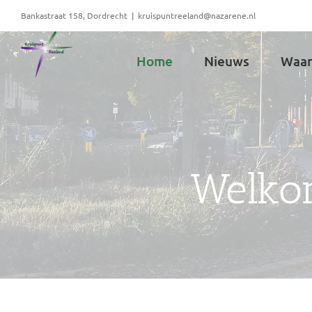
Ga
Bankastraat 158, Dordrecht
|
kruispuntreeland@nazarene.nl
naar
inhoud
Home
Nieuws
Waar
Welkom